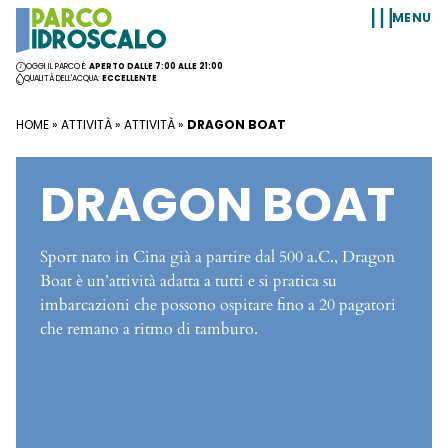
Vai al contenuto
MENU
OGGI IL PARCO È:
APERTO DALLE 7:00 ALLE 21:00
QUALITÀ DELL'ACQUA:
ECCELLENTE
HOME
»
ATTIVITÀ
»
ATTIVITÀ
»
DRAGON BOAT
DRAGON BOAT
Sport nato in Cina già a partire dal 500 a.C., Dragon
Boat è un’attività adatta a tutti e si pratica su
imbarcazioni che possono ospitare fino a 20 pagatori
che remano a ritmo di tamburo.