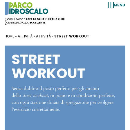
Vai al contenuto
MENU
OGGI IL PARCO È:
APERTO DALLE 7:00 ALLE 21:00
QUALITÀ DELL'ACQUA:
ECCELLENTE
HOME
»
ATTIVITÀ
»
ATTIVITÀ
»
STREET WORKOUT
STREET
WORKOUT
Senza dubbio il posto perfetto per gli amanti
dello
street workout
, in piano e in condizioni perfette,
con ogni stazione dotata di spiegazione per svolgere
l’esercizio correttamente.