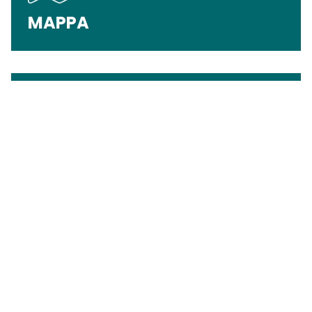
MAPPA
REGOLAMENTO
COME ARRIVARE
ORARI
PARCHEGGI
INGRESSO