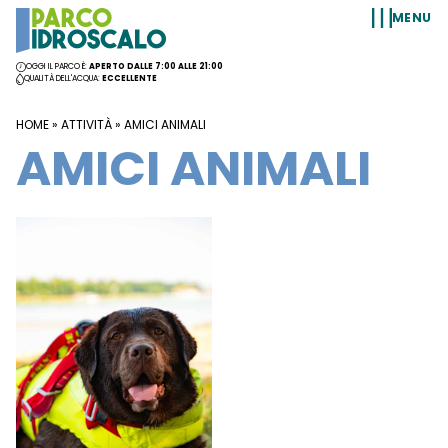
Vai al contenuto
MENU
OGGI IL PARCO È:
APERTO DALLE 7:00 ALLE 21:00
QUALITÀ DELL'ACQUA:
ECCELLENTE
HOME
»
ATTIVITÀ
»
AMICI ANIMALI
AMICI ANIMALI