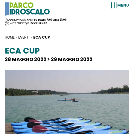
Vai al contenuto
MENU
OGGI IL PARCO È:
APERTO DALLE 7:00 ALLE 21:00
QUALITÀ DELL'ACQUA:
ECCELLENTE
HOME
»
EVENTI
»
ECA CUP
ECA CUP
28 MAGGIO 2022 > 29 MAGGIO 2022