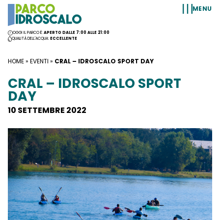
Vai al contenuto
MENU
OGGI IL PARCO È:
APERTO DALLE 7:00 ALLE 21:00
QUALITÀ DELL'ACQUA:
ECCELLENTE
HOME
»
EVENTI
»
CRAL – IDROSCALO SPORT DAY
CRAL – IDROSCALO SPORT
DAY
10 SETTEMBRE 2022