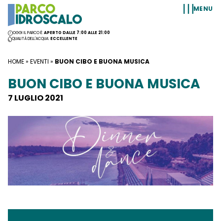
Vai al contenuto
MENU
OGGI IL PARCO È:
APERTO DALLE 7:00 ALLE 21:00
QUALITÀ DELL'ACQUA:
ECCELLENTE
HOME
»
EVENTI
»
BUON CIBO E BUONA MUSICA
BUON CIBO E BUONA MUSICA
7 LUGLIO 2021