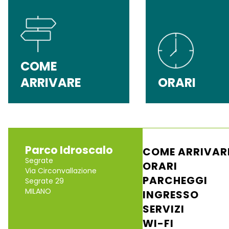
COME
ARRIVARE
ORARI
Parco Idroscalo
COME ARRIVAR
Segrate
ORARI
Via Circonvallazione
PARCHEGGI
Segrate 29
MILANO
INGRESSO
SERVIZI
WI-FI