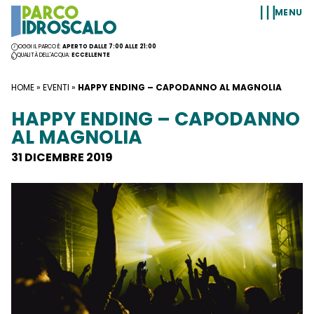
Vai al contenuto
MENU
OGGI IL PARCO È:
APERTO DALLE 7:00 ALLE 21:00
QUALITÀ DELL'ACQUA:
ECCELLENTE
HOME
»
EVENTI
»
HAPPY ENDING – CAPODANNO AL MAGNOLIA
HAPPY ENDING – CAPODANNO
AL MAGNOLIA
31 DICEMBRE 2019