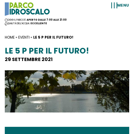
Vai al contenuto
MENU
OGGI IL PARCO È:
APERTO DALLE 7:00 ALLE 21:00
QUALITÀ DELL'ACQUA:
ECCELLENTE
HOME
»
EVENTI
»
LE 5 P PER IL FUTURO!
LE 5 P PER IL FUTURO!
29 SETTEMBRE 2021