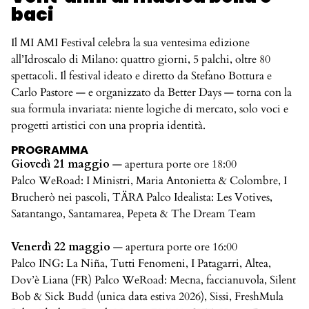
baci
Il MI AMI Festival celebra la sua ventesima edizione
all’Idroscalo di Milano: quattro giorni, 5 palchi, oltre 80
spettacoli. Il festival ideato e diretto da Stefano Bottura e
Carlo Pastore — e organizzato da Better Days — torna con la
sua formula invariata: niente logiche di mercato, solo voci e
progetti artistici con una propria identità.
PROGRAMMA
Giovedì 21 maggio
— apertura porte ore 18:00
Palco WeRoad: I Ministri, Maria Antonietta & Colombre, I
Brucherò nei pascoli, TÄRA Palco Idealista: Les Votives,
Satantango, Santamarea, Pepeta & The Dream Team
Venerdì 22 maggio
— apertura porte ore 16:00
Palco ING: La Niña, Tutti Fenomeni, I Patagarri, Altea,
Dov’è Liana (FR) Palco WeRoad: Mecna, faccianuvola, Silent
Bob & Sick Budd (unica data estiva 2026), Sissi, FreshMula