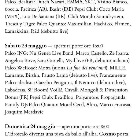
Palco Idealista: Dutch Nazari, EMMA, SKT, Visino Bianco,
6occia, Pacifica (AR), Basht (IRE) Pepsi Club: Coco Maria
(MEX), Lua De Santana (BR), Club Mondo Soundsystem,
Tresca y Tigre Palco Quanto: Maximilian, Hachiko, Flamen,
Lamakkina, R£d (debutto live)
Sabato 23 maggio
— apertura porte ore 16:00
Palco ING: Nu Genea Live Band, Marco Castello, Zé Ibarra,
Angelica Bove, Sara Gioielli, Myd live (FR, debutto italiano)
Palco WeRoad: Motta (suona
La fine dei vent’anni
), MILLE,
Lamante, Birthh, Fausto Lama (debutto live), Francamente
Palco Idealista: Gazebo Penguins, Il Nemico (debutto live),
Labadessa, Sì! Boom! Voilà!, Cavalli Mongoli & Dimension
Bonus (FR) Pepsi Club: Eva Bloo, Polyamore, Propaganda
Family DJs Palco Quanto: Motel Cecil, Altro, Marco Fracasia,
Joaquim Merdavic
Domenica 24 maggio
— apertura porte ore 8:00
L’Idroscalo diventa una pista da ballo all’alba.
Cosmo
porta