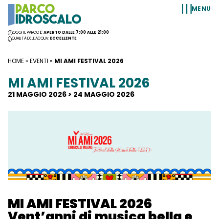
Vai al contenuto
MENU
OGGI IL PARCO È:
APERTO DALLE 7:00 ALLE 21:00
QUALITÀ DELL'ACQUA:
ECCELLENTE
HOME
»
EVENTI
»
MI AMI FESTIVAL 2026
MI AMI FESTIVAL 2026
21 MAGGIO 2026 > 24 MAGGIO 2026
MI AMI FESTIVAL 2026
Vent’anni di musica bella e