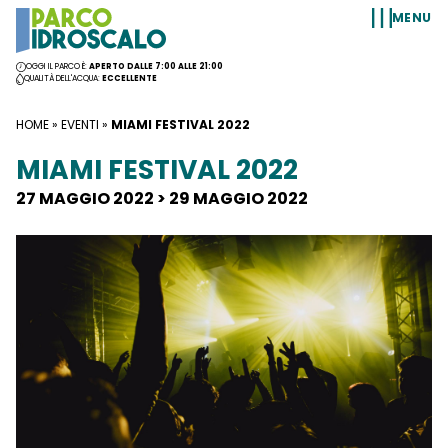
Vai al contenuto
MENU
OGGI IL PARCO È:
APERTO DALLE 7:00 ALLE 21:00
QUALITÀ DELL'ACQUA:
ECCELLENTE
HOME
»
EVENTI
»
MIAMI FESTIVAL 2022
MIAMI FESTIVAL 2022
27 MAGGIO 2022 > 29 MAGGIO 2022