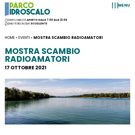
Vai al contenuto
MENU
OGGI IL PARCO È:
APERTO DALLE 7:00 ALLE 21:00
QUALITÀ DELL'ACQUA:
ECCELLENTE
HOME
»
EVENTI
»
MOSTRA SCAMBIO RADIOAMATORI
MOSTRA SCAMBIO
RADIOAMATORI
17 OTTOBRE 2021