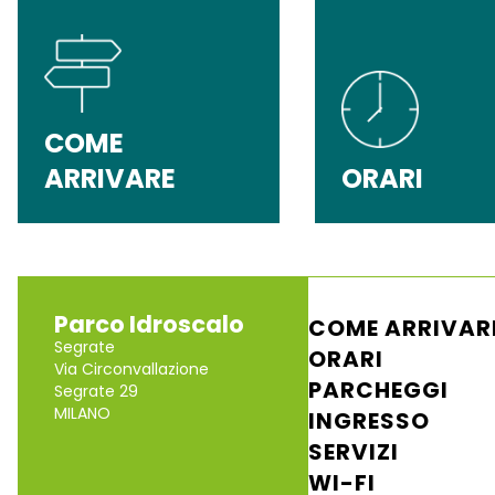
COME
ARRIVARE
ORARI
Parco Idroscalo
COME ARRIVAR
Segrate
ORARI
Via Circonvallazione
PARCHEGGI
Segrate 29
MILANO
INGRESSO
SERVIZI
WI-FI