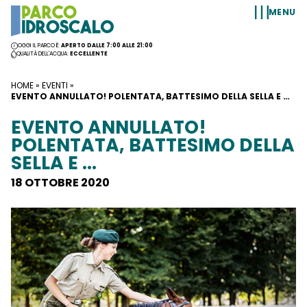
Vai al contenuto
MENU
OGGI IL PARCO È:
APERTO DALLE 7:00 ALLE 21:00
QUALITÀ DELL'ACQUA:
ECCELLENTE
HOME
»
EVENTI
»
EVENTO ANNULLATO! POLENTATA, BATTESIMO DELLA SELLA E …
EVENTO ANNULLATO!
POLENTATA, BATTESIMO DELLA
SELLA E …
18 OTTOBRE 2020