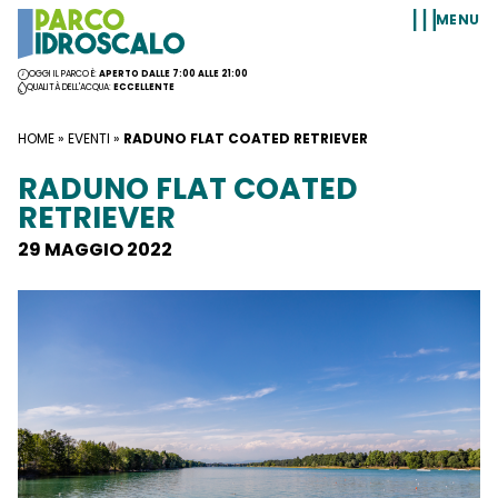
Vai al contenuto
MENU
OGGI IL PARCO È:
APERTO DALLE 7:00 ALLE 21:00
QUALITÀ DELL'ACQUA:
ECCELLENTE
HOME
»
EVENTI
»
RADUNO FLAT COATED RETRIEVER
RADUNO FLAT COATED
RETRIEVER
29 MAGGIO 2022