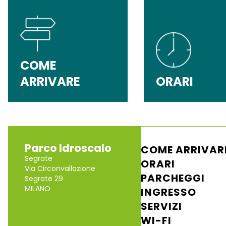
COME
ARRIVARE
ORARI
Parco Idroscalo
COME ARRIVAR
Segrate
ORARI
Via Circonvallazione
PARCHEGGI
Segrate 29
MILANO
INGRESSO
SERVIZI
WI-FI