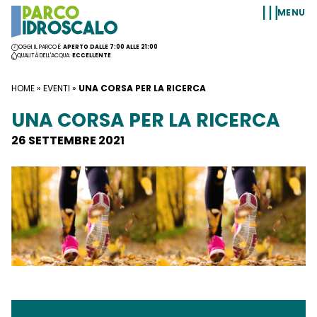
Vai al contenuto
MENU
OGGI IL PARCO È:
APERTO DALLE 7:00 ALLE 21:00
QUALITÀ DELL'ACQUA:
ECCELLENTE
HOME
»
EVENTI
»
UNA CORSA PER LA RICERCA
UNA CORSA PER LA RICERCA
26 SETTEMBRE 2021