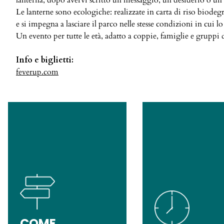
lanterna, dopo avervi scritto un messaggio, un desiderio o un pe
Le lanterne sono ecologiche: realizzate in carta di riso biode
e si impegna a lasciare il parco nelle stesse condizioni in cui lo
Un evento per tutte le età, adatto a coppie, famiglie e gruppi 
Info e biglietti:
feverup.com
COME