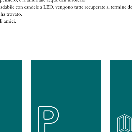
nsiero, e la affida alle acque dell’Idroscalo.
gradabile con candele a LED, vengono tutte recuperate al termine de
 ha trovato.
di amici.