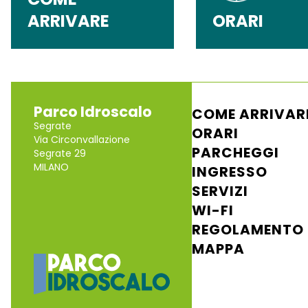
ARRIVARE
ORARI
Parco Idroscalo
COME ARRIVAR
Segrate
ORARI
Via Circonvallazione
PARCHEGGI
Segrate 29
MILANO
INGRESSO
SERVIZI
WI-FI
REGOLAMENTO
MAPPA