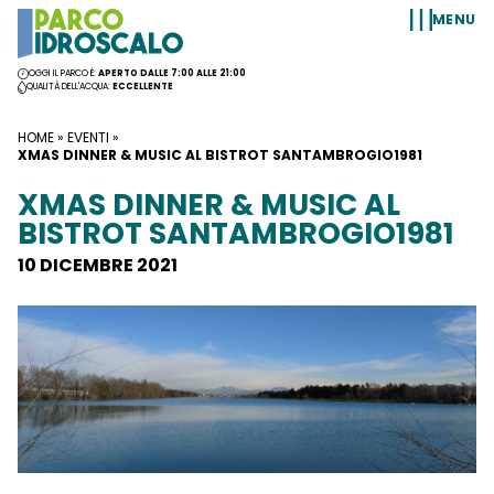
Vai al contenuto
MENU
OGGI IL PARCO È:
APERTO DALLE 7:00 ALLE 21:00
QUALITÀ DELL'ACQUA:
ECCELLENTE
HOME
»
EVENTI
»
XMAS DINNER & MUSIC AL BISTROT SANTAMBROGIO1981
XMAS DINNER & MUSIC AL
BISTROT SANTAMBROGIO1981
10 DICEMBRE 2021