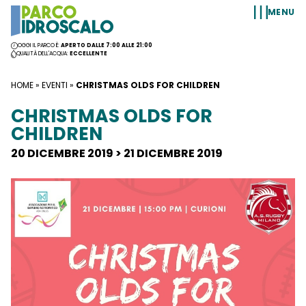
Vai al contenuto
MENU
OGGI IL PARCO È:
APERTO DALLE 7:00 ALLE 21:00
QUALITÀ DELL'ACQUA:
ECCELLENTE
HOME
»
EVENTI
»
CHRISTMAS OLDS FOR CHILDREN
CHRISTMAS OLDS FOR
CHILDREN
20 DICEMBRE 2019 > 21 DICEMBRE 2019