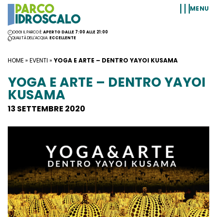
Vai al contenuto
MENU
OGGI IL PARCO È:
APERTO DALLE 7:00 ALLE 21:00
QUALITÀ DELL'ACQUA:
ECCELLENTE
HOME
»
EVENTI
»
YOGA E ARTE – DENTRO YAYOI KUSAMA
YOGA E ARTE – DENTRO YAYOI
KUSAMA
13 SETTEMBRE 2020