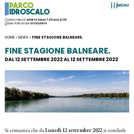
Vai al contenuto
MENU
OGGI IL PARCO È:
APERTO DALLE 7:00 ALLE 21:00
QUALITÀ DELL'ACQUA:
ECCELLENTE
HOME
»
NEWS
»
FINE STAGIONE BALNEARE.
FINE STAGIONE BALNEARE.
DAL 12 SETTEMBRE 2022 AL 12 SETTEMBRE 2022
Si comunica che da
Lunedì 12 settembre 2022
si conclude