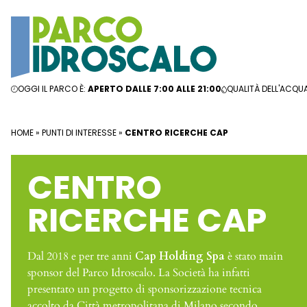
Vai al contenuto
OGGI IL PARCO È:
APERTO DALLE 7:00 ALLE 21:00
QUALITÀ DELL'ACQU
HOME
»
PUNTI DI INTERESSE
»
CENTRO RICERCHE CAP
CENTRO
RICERCHE CAP
Dal 2018 e per tre anni
Cap Holding Spa
è stato main
sponsor del Parco Idroscalo. La Società ha infatti
presentato un progetto di sponsorizzazione tecnica
accolto da Città metropolitana di Milano secondo