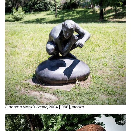
Giacomo Manzù,
Fauno
, 2004 [1968], bronzo