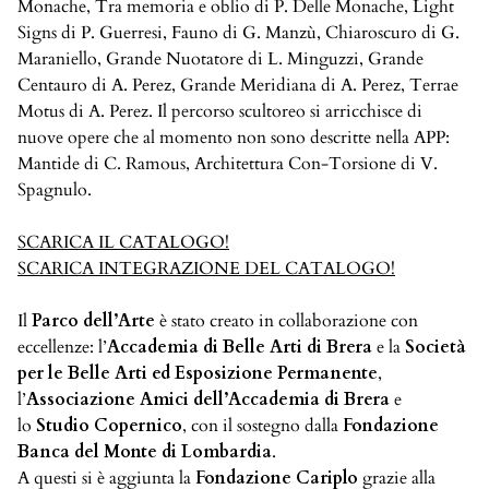
Monache, Tra memoria e oblio di P. Delle Monache, Light
Signs di P. Guerresi, Fauno di G. Manzù, Chiaroscuro di G.
Maraniello, Grande Nuotatore di L. Minguzzi, Grande
Centauro di A. Perez, Grande Meridiana di A. Perez, Terrae
Motus di A. Perez. Il percorso scultoreo si arricchisce di
nuove opere che al momento non sono descritte nella APP:
Mantide di C. Ramous, Architettura Con-Torsione di V.
Spagnulo.
SCARICA IL CATALOGO!
SCARICA INTEGRAZIONE DEL CATALOGO!
Il
Parco dell’Arte
è stato creato in collaborazione con
eccellenze: l’
Accademia di Belle Arti di Brera
e la
Società
per le Belle Arti ed Esposizione Permanente
,
l’
Associazione Amici dell’Accademia di Brera
e
lo
Studio Copernico
, con il sostegno dalla
Fondazione
Banca del Monte di Lombardia
.
A questi si è aggiunta la
Fondazione Cariplo
grazie alla