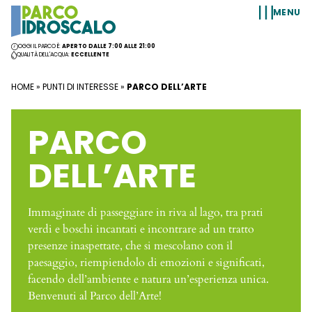
Vai al contenuto
MENU
OGGI IL PARCO È:
APERTO DALLE 7:00 ALLE 21:00
QUALITÀ DELL'ACQUA:
ECCELLENTE
HOME
»
PUNTI DI INTERESSE
»
PARCO DELL’ARTE
PARCO
DELL’ARTE
Immaginate di passeggiare in riva al lago, tra prati
verdi e boschi incantati e incontrare ad un tratto
presenze inaspettate, che si mescolano con il
paesaggio, riempiendolo di emozioni e significati,
facendo dell’ambiente e natura un’esperienza unica.
Benvenuti al Parco dell’Arte!